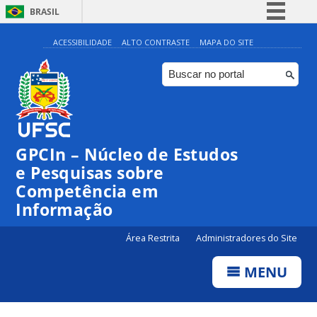
BRASIL
Simplifique!
ACESSIBILIDADE
ALTO CONTRASTE
MAPA DO SITE
Comunica BR
Participe
Acesso à informação
Legislação
GPCIn – Núcleo de Estudos
Canais
e Pesquisas sobre
Competência em
Informação
Área Restrita
Administradores do Site
MENU