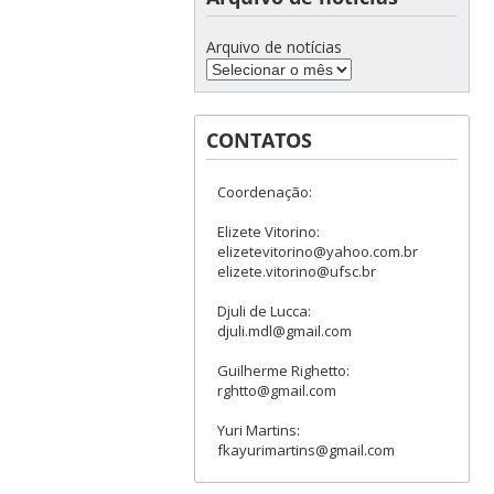
Arquivo de notícias
CONTATOS
Coordenação:
Elizete Vitorino:
elizetevitorino@yahoo.com.br
elizete.vitorino@ufsc.br
Djuli de Lucca:
djuli.mdl@gmail.com
Guilherme Righetto:
rghtto@gmail.com
Yuri Martins:
fkayurimartins@gmail.com