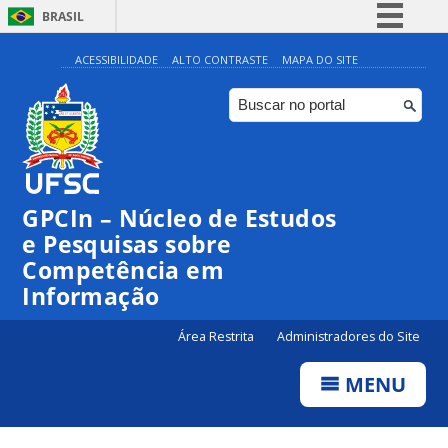
BRASIL
Simplifique!
ACESSIBILIDADE
ALTO CONTRASTE
MAPA DO SITE
Comunica BR
Participe
Acesso à informação
Legislação
GPCIn – Núcleo de Estudos
Canais
e Pesquisas sobre
Competência em
Informação
Área Restrita
Administradores do Site
MENU