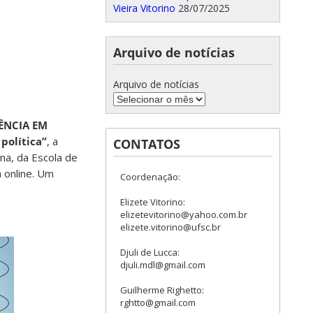
Vieira Vitorino
28/07/2025
Arquivo de notícias
Arquivo de notícias
ÊNCIA EM
política”
, a
CONTATOS
na, da Escola de
a online. Um
Coordenação:
Elizete Vitorino:
elizetevitorino@yahoo.com.br
elizete.vitorino@ufsc.br
Djuli de Lucca:
djuli.mdl@gmail.com
Guilherme Righetto:
rghtto@gmail.com