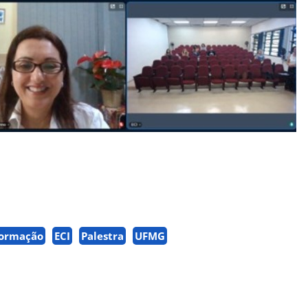
formação
ECI
Palestra
UFMG