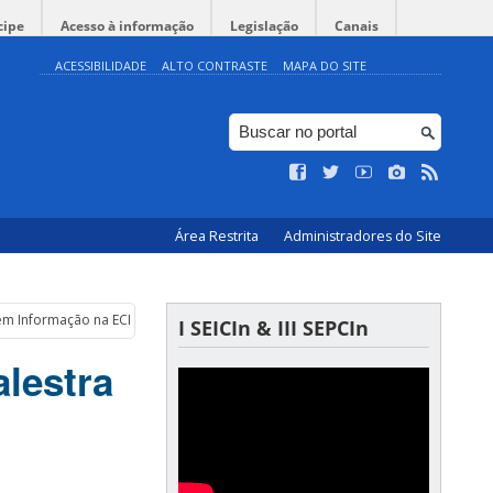
cipe
Acesso à informação
Legislação
Canais
ACESSIBILIDADE
ALTO CONTRASTE
MAPA DO SITE
Área Restrita
Administradores do Site
a em Informação na ECI/UFMG
I SEICIn & III SEPCIn
alestra