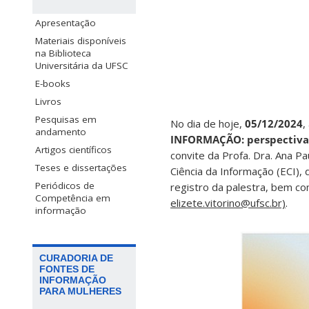
Apresentação
Materiais disponíveis
na Biblioteca
Universitária da UFSC
E-books
Livros
Pesquisas em
No dia de hoje,
05/12/2024
,
andamento
INFORMAÇÃO: perspectivas a
Artigos científicos
convite da Profa. Dra. Ana P
Teses e dissertações
Ciência da Informação (ECI),
Periódicos de
registro da palestra, bem c
Competência em
elizete.vitorino@ufsc.br)
.
informação
CURADORIA DE
FONTES DE
INFORMAÇÃO
PARA MULHERES