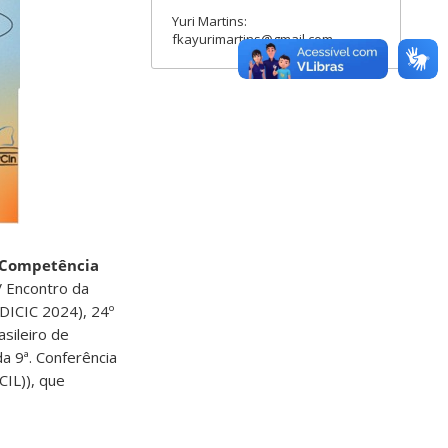
Yuri Martins:
fkayurimartins@gmail.com
e Competência
V Encontro da
DICIC 2024), 24º
sileiro de
a 9ª. Conferência
IL)), que