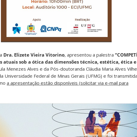
 a
Dra. Elizete Vieira Vitorino
, apresentou a palestra
“COMPET
tuais sob a ótica das dimensões técnica, estética, ética e 
aula Menezes Alves e da Pós-doutoranda Cláudia Maria Alves Vilhe
 da Universidade Federal de Minas Gerais (UFMG) e foi transmitid
omo
a apresentação estão disponíveis (solicitar via e-mail para