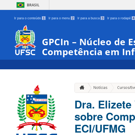
BRASIL
Ir para o conteúdo
1
Ir para o menu
2
Ir para a busca
3
Ir para o rodapé
4
GPCIn – Núcleo de E
Competência em In
Notícias
Cursos/Ev
Dra. Elizete
sobre Comp
ECI/UFMG