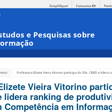
Simplifique!
Comunica BR
Parti
studos e Pesquisas sobre
formação
»
entos
Professora Elizete Vieira Vitorino participa do 30o. CBBD e lider
lizete Vieira Vitorino parti
 lidera ranking de produti
m Competência em Informa