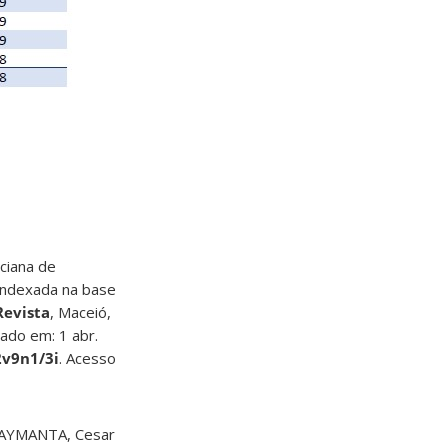
ciana de
indexada na base
Revista
, Maceió,
cado em: 1 abr.
2v9n1/3i
. Acesso
IMAYMANTA, Cesar