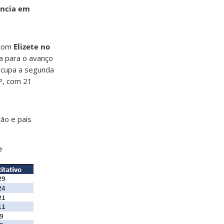
ência em
 com
Elizete no
va para o avanço
 ocupa a segunda
P, com 21
ão e país