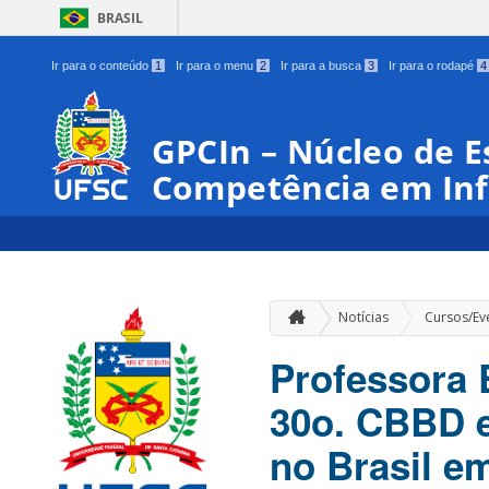
BRASIL
Ir para o conteúdo
1
Ir para o menu
2
Ir para a busca
3
Ir para o rodapé
4
GPCIn – Núcleo de E
Competência em In
Notícias
Cursos/Ev
Professora E
30o. CBBD e
no Brasil e