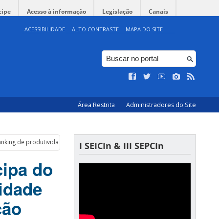
cipe
Acesso à informação
Legislação
Canais
ACESSIBILIDADE
ALTO CONTRASTE
MAPA DO SITE
Área Restrita
Administradores do Site
a ranking de produtividade no Brasil em Competência em Informação
I SEICIn & III SEPCIn
cipa do
vidade
ção