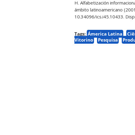
H. Alfabetización informaciona
ámbito latinoamericano (200
10.34096/ics.i45.10433. Dis
Tags:
Ámerica Latina
Ciê
Vitorino
Pesquisa
Prod