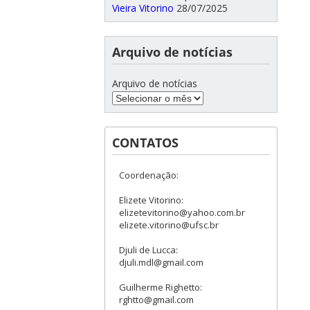
Vieira Vitorino
28/07/2025
Arquivo de notícias
Arquivo de notícias
CONTATOS
Coordenação:
Elizete Vitorino:
elizetevitorino@yahoo.com.br
elizete.vitorino@ufsc.br
Djuli de Lucca:
djuli.mdl@gmail.com
Guilherme Righetto:
rghtto@gmail.com