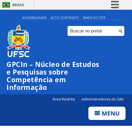
BRASIL
Simplifique!
ACESSIBILIDADE
ALTO CONTRASTE
MAPA DO SITE
Comunica BR
Participe
Acesso à informação
Legislação
GPCIn – Núcleo de Estudos
Canais
e Pesquisas sobre
Competência em
Informação
Área Restrita
Administradores do Site
MENU