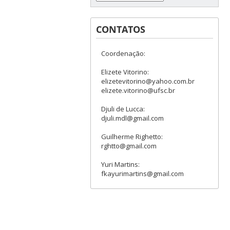
CONTATOS
Coordenação:
Elizete Vitorino:
elizetevitorino@yahoo.com.br
elizete.vitorino@ufsc.br
Djuli de Lucca:
djuli.mdl@gmail.com
Guilherme Righetto:
rghtto@gmail.com
Yuri Martins:
fkayurimartins@gmail.com