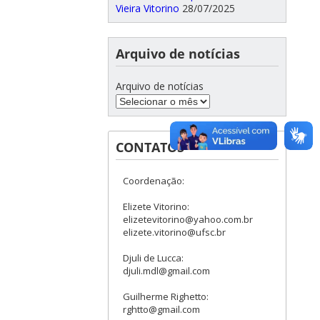
Vieira Vitorino
28/07/2025
Arquivo de notícias
Arquivo de notícias
CONTATOS
Coordenação:
Elizete Vitorino:
elizetevitorino@yahoo.com.br
elizete.vitorino@ufsc.br
Djuli de Lucca:
djuli.mdl@gmail.com
Guilherme Righetto:
rghtto@gmail.com