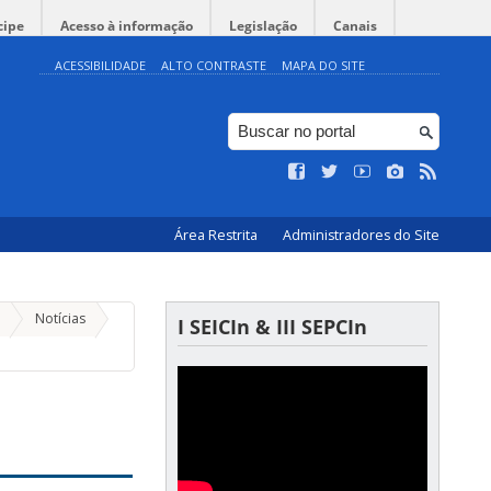
cipe
Acesso à informação
Legislação
Canais
ACESSIBILIDADE
ALTO CONTRASTE
MAPA DO SITE
Área Restrita
Administradores do Site
Notícias
I SEICIn & III SEPCIn