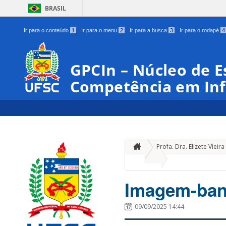
BRASIL
Ir para o conteúdo
1
Ir para o menu
2
Ir para a busca
3
Ir para o rodapé
4
GPCIn – Núcleo de E
Competência em In
Profa. Dra. Elizete Vie
»
Imagem-banca Ar
Imagem-ban
09/09/2025 14:44