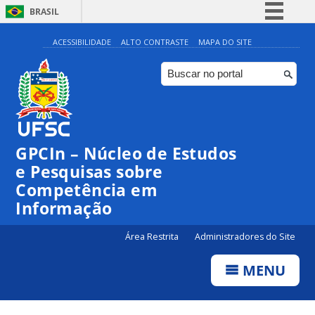
BRASIL
Simplifique!
ACESSIBILIDADE
ALTO CONTRASTE
MAPA DO SITE
Comunica BR
Participe
Acesso à informação
Legislação
GPCIn – Núcleo de Estudos
Canais
e Pesquisas sobre
Competência em
Informação
Área Restrita
Administradores do Site
MENU