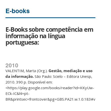
E-books
E-Books sobre competência em
informação na
língua
portuguesa:
2010
VALENTIM, Marta (Org.).
Gest
ã
o, media
çã
o e uso
da informa
çã
o.
São Paulo: Scielo – Editora Unesp,
2010. 390 p. Disponível em:
<https://play.google.com/books/reader?id=KKyUw-
ECk-IC&hl=pt-
BR&printsec=frontcover&pg=GBS.PA21.w.1.0.183#v=onepage