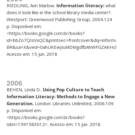
RIEDLING, Ann Marlow.
Information literacy:
what
does it look like in the school library media center?.
Westport: Greenwood Publishing Group, 2004.124
p. Disponível em:
<https://books.google.com.br/books?
id=bbZo7QIsVxQC&printsec=frontcover&dq=information+lite
BR&sa=X&ved=0ahUKEwjIuMDMgdfbAhWFGZAKHchZDUkQ6A
Acesso em: 15 jun. 2018
2006
BEHEN, Linda D..
Using Pop Culture to Teach
Information Literacy:
Methods to Engage a New
Generation.
London: Libraries Unlimited, 2006.109
p. Disponível em:
<https://books.google.com.br/books?
isbn=1591583012>. Acesso em: 15 jun. 2018.