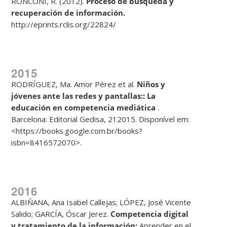
RONCONI, R. (2012).
Proceso de b
ú
squeda y
recuperaci
ó
n de
informaci
ó
n.
http://eprints.rclis.org/22824/
2015
RODRÍGUEZ, Ma. Amor Pérez et al.
Ni
ñ
os y
j
ó
venes ante las redes y
pantallas:: La
educaci
ó
n en competencia medi
á
tica
.
Barcelona: Editorial Gedisa, 212015. Disponível em:
<https://books.google.com.br/books?
isbn=8416572070>.
2016
ALBIÑANA, Ana Isabel Callejas; LÓPEZ, José Vicente
Salido; GARCÍA, Óscar Jerez.
Competencia digital
y tratamiento de la informaci
ó
n:
Aprender en el