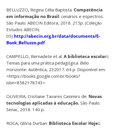
BELLUZZO, Regina Célia Baptista.
Competência
em informação no Brasil
: cenários e espectros.
São Paulo: ABECIN Editora, 2018. 215p. (Coleção
Estudos ABECIN;
05)
http://abecin.org.br/data/documents/E-
Book_Belluzzo.pdf
CAMPELLO, Bernadete et al.
A biblioteca escolar::
Temas para uma prática pedagógica. Belo
Horizonte: Autêntica, 232017. 64 p. Disponível em:
<https://books.google.com.br/books?
isbn=8582178743>.
OLIVEIRA, Cristiane Tavares Casimiro de.
Novas
tecnologias aplicadas
à
educa
çã
o.
São Paulo:
Senac, 2018. 140 p.
ROCA, Glòria Durban.
Biblioteca Escolar Hoje::