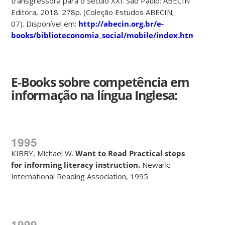
transgressora para o Século XXI. São Paulo: ABECIN
Editora, 2018. 278p. (Coleção Estudos ABECIN;
07). Disponível em:
http://abecin.org.br/e-
books/biblioteconomia_social/mobile/index.html#p=1
E-Books sobre competência em
informação na
língua Inglesa
:
1995
KIBBY, Michael W.
Want to Read Practical steps
for informing literacy
instruction.
Newark:
International Reading Association, 1995
1999