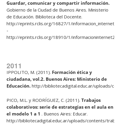
Guardar, comunicar y compartir informaci
ó
n.
Gobierno de la Ciudad de Buenos Aires. Ministerio
de Educación. Biblioteca del Docente.
http://eprints.rclis.org/16827/1/informacion_internet.pdf
-
http://eprints.rclis.org/18910/1/informacioninternet2.pdf.
2011
IPPOLITO, M. (2011).
Formaci
ó
n
é
tica y
ciudadana, vol.2. Buenos Aires:
Ministerio de
Educaci
ó
n.
http://bibliotecadigital.educ.ar/uploads/conten
PICO, M.L. y RODRÍGUEZ, C. (2011).
Trabajos
colaborativos: serie de
estrategias en el aula en
el modelo 1 a 1
. Buenos Aires: Educar.
http://bibliotecadigital.educ.ar/uploads/contents/trabajos_co