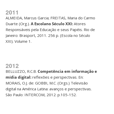
2011
ALMEIDA, Marcus Garcia; FREITAS, Maria do Carmo
Duarte (Org.).
A Escola
no S
é
culo XXI:
Atores
Responsáveis pela Educação e seus Papéis. Rio de
Janeiro: Brasport, 2011. 256 p. (Escola no Século
XXI). Volume 1.
2012
BELLUZZO, R.C.B.
Compet
ê
ncia em informa
çã
o e
m
í
dia digital:
reflexões e perspectivas. En:
MORAIS, O.J. de: GOBBI, M.C. (Orgs.) Televisão
digital na América Latina: avanços e perspectivas.
São Paulo: INTERCOM, 2012. p.105-152.