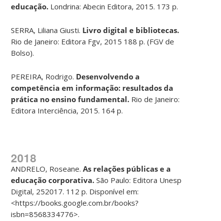
educa
çã
o.
Londrina: Abecin Editora, 2015. 173 p.
SERRA, Liliana Giusti.
Livro digital e bibliotecas.
Rio de Janeiro: Editora Fgv, 2015 188 p. (FGV de
Bolso).
PEREIRA, Rodrigo.
Desenvolvendo a
compet
ê
ncia em informa
çã
o:
resultados da
pr
á
tica no ensino fundamental.
Rio de Janeiro:
Editora Interciência, 2015. 164 p.
2018
ANDRELO, Roseane.
As rela
çõ
es p
ú
blicas e a
educa
çã
o corporativa.
São Paulo: Editora Unesp
Digital, 252017. 112 p. Disponível em:
<https://books.google.com.br/books?
isbn=8568334776>.