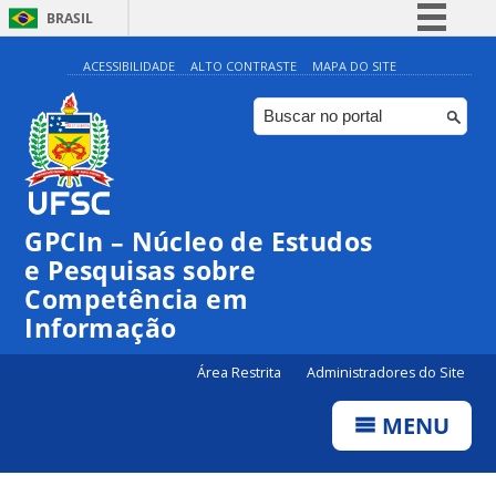
BRASIL
Simplifique!
ACESSIBILIDADE
ALTO CONTRASTE
MAPA DO SITE
Comunica BR
Participe
Acesso à informação
Legislação
GPCIn – Núcleo de Estudos
Canais
e Pesquisas sobre
Competência em
Informação
Área Restrita
Administradores do Site
MENU