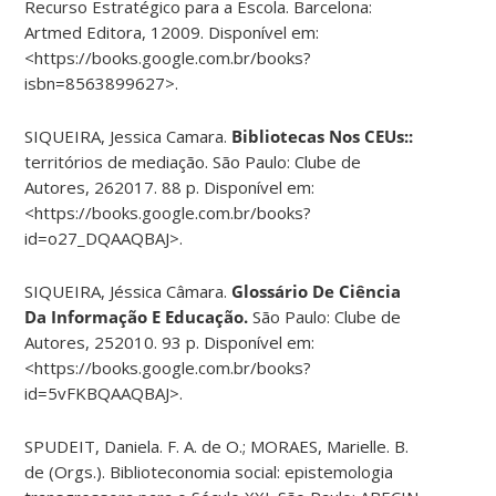
Recurso Estratégico para a Escola. Barcelona:
Artmed Editora, 12009. Disponível em:
<https://books.google.com.br/books?
isbn=8563899627>.
SIQUEIRA, Jessica Camara.
Bibliotecas Nos CEUs::
territórios de mediação. São Paulo: Clube de
Autores, 262017. 88 p. Disponível em:
<https://books.google.com.br/books?
id=o27_DQAAQBAJ>.
SIQUEIRA, Jéssica Câmara.
Gloss
á
rio De Ci
ê
ncia
Da Informa
çã
o E
Educa
çã
o.
São Paulo: Clube de
Autores, 252010. 93 p. Disponível em:
<https://books.google.com.br/books?
id=5vFKBQAAQBAJ>.
SPUDEIT, Daniela. F. A. de O.; MORAES, Marielle. B.
de (Orgs.). Biblioteconomia social: epistemologia