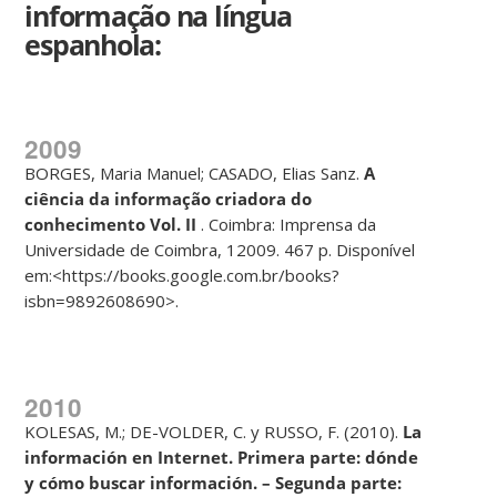
informação na
língua
espanhola:
2009
BORGES, Maria Manuel; CASADO, Elias Sanz.
A
ci
ê
ncia da informa
çã
o
criadora do
conhecimento Vol. II
. Coimbra: Imprensa da
Universidade de Coimbra, 12009. 467 p. Disponível
em:<https://books.google.com.br/books?
isbn=9892608690>.
2010
KOLESAS, M.; DE-VOLDER, C. y RUSSO, F. (2010).
La
informaci
ó
n en
Internet. Primera parte: d
ó
nde
y c
ó
mo buscar informaci
ó
n. – Segunda
parte: