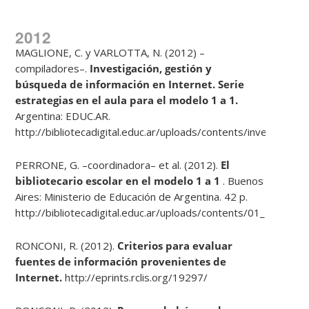
2012
MAGLIONE, C. y VARLOTTA, N. (2012) –
compiladores–.
Investigaci
ó
n,
gesti
ó
n y
b
ú
squeda de informaci
ó
n en Internet. Serie
estrategias en el
aula para el modelo 1 a 1.
Argentina: EDUC.AR.
http://bibliotecadigital.educ.ar/uploads/contents/investigacio
PERRONE, G. –coordinadora– et al. (2012).
El
bibliotecario escolar en el
modelo 1 a 1
. Buenos
Aires: Ministerio de Educación de Argentina. 42 p.
http://bibliotecadigital.educ.ar/uploads/contents/01_Bibliote
RONCONI, R. (2012).
Criterios para evaluar
fuentes de informaci
ó
n
provenientes de
Internet.
http://eprints.rclis.org/19297/