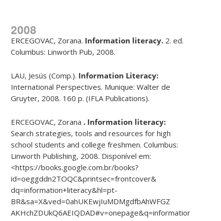
2008
ERCEGOVAC, Zorana.
Information literacy.
2. ed.
Columbus: Linworth Pub, 2008.
LAU, Jesús (Comp.).
Information Literacy:
International Perspectives. Munique: Walter de
Gruyter, 2008. 160 p. (IFLA Publications).
ERCEGOVAC, Zorana
. Information literacy:
Search strategies, tools and resources for high
school students and college freshmen. Columbus:
Linworth Publishing, 2008. Disponível em:
<https://books.google.com.br/books?
id=oeggddn2TOQC&printsec=frontcover&
dq=information+literacy&hl=pt-
BR&sa=X&ved=0ahUKEwjIuMDMgdfbAhWFGZ
AKHchZDUkQ6AEIQDAD#v=onepage&q=information