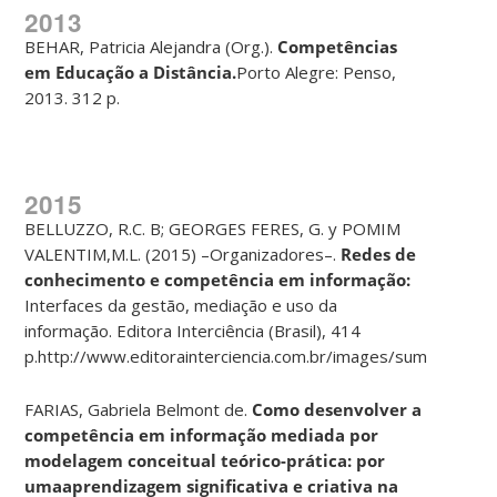
2013
BEHAR, Patricia Alejandra (Org.).
Compet
ê
ncias
em Educa
çã
o a Dist
â
ncia.
Porto Alegre: Penso,
2013. 312 p.
2015
BELLUZZO, R.C. B; GEORGES FERES, G. y POMIM
VALENTIM,M.L. (2015) –Organizadores–.
Redes de
conhecimento e compet
ê
ncia em
informa
çã
o:
Interfaces da gestão, mediação e uso da
informação. Editora Interciência (Brasil), 414
p.http://www.editorainterciencia.com.br/images/sumarios/
FARIAS, Gabriela Belmont de.
Como desenvolver a
compet
ê
ncia em
informa
çã
o mediada por
modelagem conceitual te
ó
rico-pr
á
tica: por
uma
aprendizagem significativa e criativa na