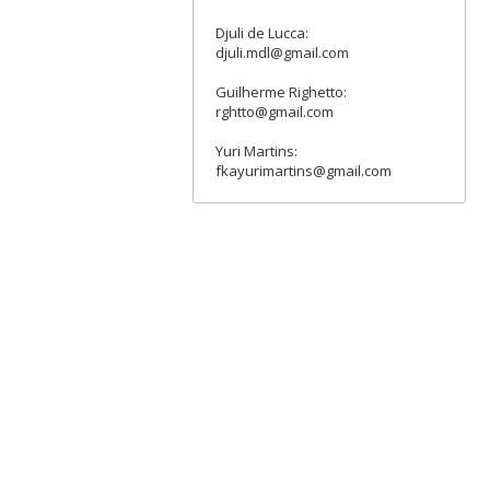
Djuli de Lucca:
djuli.mdl@gmail.com
Guilherme Righetto:
rghtto@gmail.com
Yuri Martins:
fkayurimartins@gmail.com