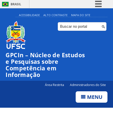
BRASIL
Simplifique!
ACESSIBILIDADE
ALTO CONTRASTE
MAPA DO SITE
Comunica BR
Participe
Acesso à informação
Legislação
GPCIn – Núcleo de Estudos
Canais
e Pesquisas sobre
Competência em
Informação
Área Restrita
Administradores do Site
MENU