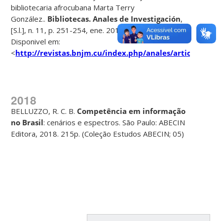
bibliotecaria afrocubana Marta Terry
González..
Bibliotecas. Anales de Investigación
,
[S.l.], n. 11, p. 251-254, ene. 2016. ISSN 1683-8947.
Disponivel em:
<
http://revistas.bnjm.cu/index.php/anales/article/vie
2018
BELLUZZO, R. C. B.
Competência em informação
no Brasil
: cenários e espectros. São Paulo: ABECIN
Editora, 2018. 215p. (Coleção Estudos ABECIN; 05)