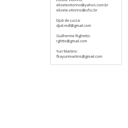
elizetevitorino@yahoo.com.br
elizete.vitorino@ufsc.br
Djuli de Lucca:
djuli.mdl@gmail.com
Guilherme Righetto:
rghtto@gmail.com
Yuri Martins:
fkayurimartins@gmail.com