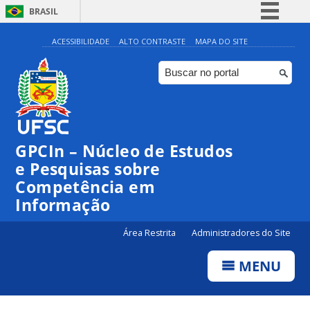
BRASIL
Simplifique!
ACESSIBILIDADE
ALTO CONTRASTE
MAPA DO SITE
Comunica BR
Participe
Acesso à informação
Legislação
GPCIn – Núcleo de Estudos
Canais
e Pesquisas sobre
Competência em
Informação
Área Restrita
Administradores do Site
MENU