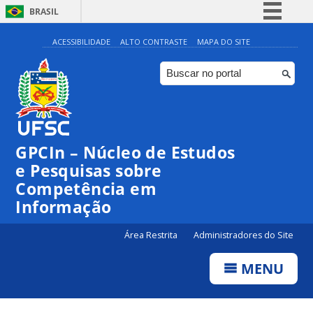
BRASIL
Simplifique!
ACESSIBILIDADE
ALTO CONTRASTE
MAPA DO SITE
Comunica BR
Participe
Acesso à informação
Legislação
GPCIn – Núcleo de Estudos
Canais
e Pesquisas sobre
Competência em
Informação
Área Restrita
Administradores do Site
MENU