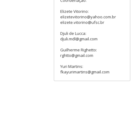
Coordenação:
Elizete Vitorino:
elizetevitorino@yahoo.com.br
elizete.vitorino@ufsc.br
Djuli de Lucca:
djuli.mdl@gmail.com
Guilherme Righetto:
rghtto@gmail.com
Yuri Martins:
fkayurimartins@gmail.com