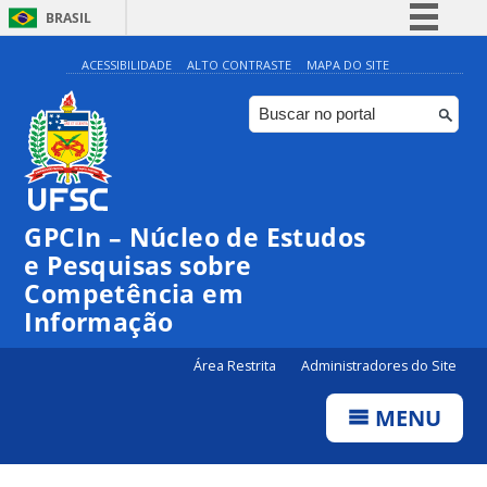
BRASIL
Simplifique!
ACESSIBILIDADE
ALTO CONTRASTE
MAPA DO SITE
Comunica BR
Participe
Acesso à informação
Legislação
GPCIn – Núcleo de Estudos
Canais
e Pesquisas sobre
Competência em
Informação
Área Restrita
Administradores do Site
MENU