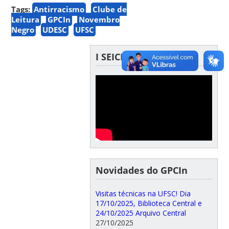
Tags:
Antirracismo
Clube de
Leitura
GPCIn
Novembro
Negro
UDESC
UFSC
I SEICIn & III SEPCIn
Novidades do GPCIn
Visitas técnicas na UFSC! Dia
17/10/2025, Biblioteca Central e
24/10/2025 Arquivo Central
27/10/2025