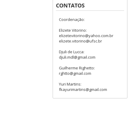
CONTATOS
Coordenação:
Elizete Vitorino:
elizetevitorino@yahoo.com.br
elizete.vitorino@ufsc.br
Djuli de Lucca:
djuli.mdl@gmail.com
Guilherme Righetto:
rghtto@gmail.com
Yuri Martins:
fkayurimartins@gmail.com