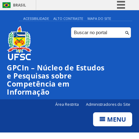
BRASIL
Simplifique!
ACESSIBILIDADE
ALTO CONTRASTE
MAPA DO SITE
Comunica BR
Participe
Acesso à informação
Legislação
GPCIn – Núcleo de Estudos
Canais
e Pesquisas sobre
Competência em
Informação
Área Restrita
Administradores do Site
MENU