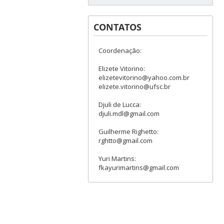
CONTATOS
Coordenação:
Elizete Vitorino:
elizetevitorino@yahoo.com.br
elizete.vitorino@ufsc.br
Djuli de Lucca:
djuli.mdl@gmail.com
Guilherme Righetto:
rghtto@gmail.com
Yuri Martins:
fkayurimartins@gmail.com