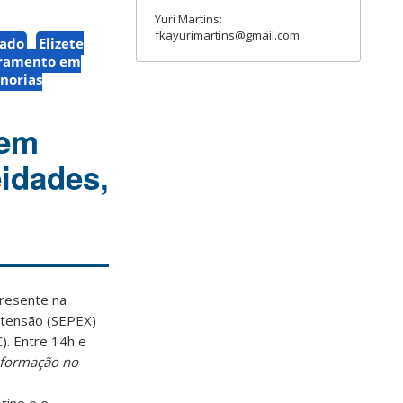
Yuri Martins:
fkayurimartins@gmail.com
hado
Elizete
ramento em
norias
 em
eidades,
presente na
xtensão (SEPEX)
). Entre 14h e
nformação no