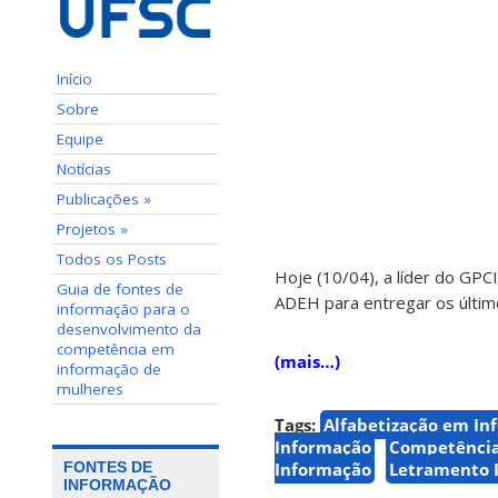
Início
Sobre
Equipe
Notícias
Publicações »
Projetos »
Todos os Posts
Hoje (10/04), a líder do GPC
Guia de fontes de
ADEH para entregar os últim
informação para o
desenvolvimento da
competência em
(mais…)
informação de
mulheres
Tags:
Alfabetização em In
Informação
Competência
FONTES DE
Informação
Letramento 
INFORMAÇÃO