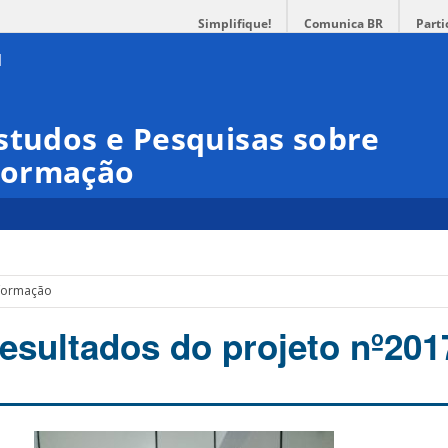
Simplifique!
Comunica BR
Parti
studos e Pesquisas sobre
formação
nformação
esultados do projeto nº20