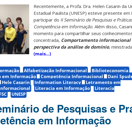
Recentemente, a Profa. Dra. Helen Casarin da U
Estadual Paulista (UNESP) esteve presente em F
participar do
II Seminário de Pesquisas e Prática
Competência em Informação.
Além disso, Casari
momento para compartilhar seus conhecimentos 
concentrada,
Comportamento informacional 
perspectiva da análise de domínio
, ministrad
(mais…)
formação
Alfabetização Informacional
Biblioteconomia
 em Informação
Competência Informacional
Dani Spude
Hele Casarin
Information Literacy
Letramento em
Informacional
Literacia em Informação
Literacia
FSC
UNESP
Seminário de Pesquisas e Pr
etência em Informação