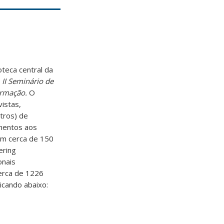
oteca central da
o
II Seminário de
ormação.
O
vistas,
utros) de
imentos aos
om cerca de 150
ering
onais
erca de 1226
icando abaixo: