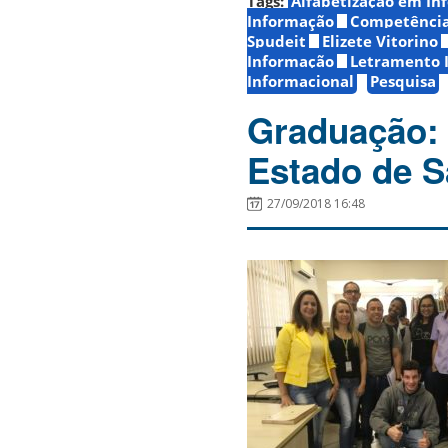
Tags:
Alfabetização em In
Informação
Competência
Spudeit
Elizete Vitorino
Informação
Letramento 
Informacional
Pesquisa
Graduação: V
Estado de S
27/09/2018 16:48