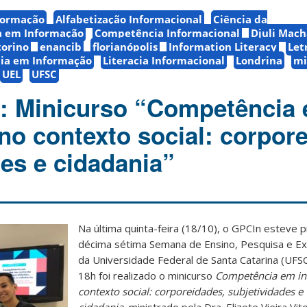
formação
Alfabetização Informacional
Ciência da
 em Informação
Competência Informacional
Djuli Mac
torino
enancib
florianópolis
Information Literacy
Let
cia em Informação
Literacia Informacional
Londrina
mi
UEL
UFSC
: Minicurso “Competência
no contexto social: corpor
des e cidadania”
Na última quinta-feira (18/10), o GPCIn esteve 
décima sétima Semana de Ensino, Pesquisa e E
da Universidade Federal de Santa Catarina (UFSC
18h foi realizado o minicurso
Competência em i
contexto social: corporeidades, subjetividades e