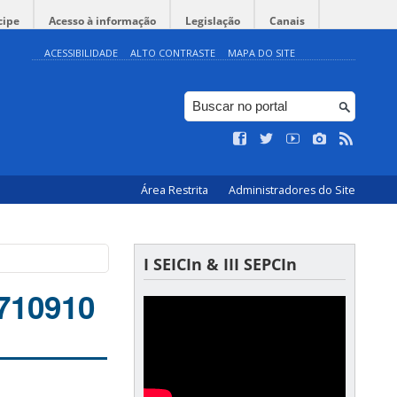
cipe
Acesso à informação
Legislação
Canais
ACESSIBILIDADE
ALTO CONTRASTE
MAPA DO SITE
Área Restrita
Administradores do Site
I SEICIn & III SEPCIn
1710910