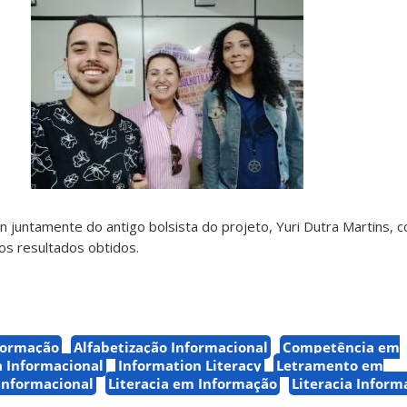
In juntamente do antigo bolsista do projeto, Yuri Dutra Martins,
os resultados obtidos.
formação
Alfabetização Informacional
Competência em
 Informacional
Information Literacy
Letramento em
Informacional
Literacia em Informação
Literacia Inform