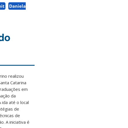
it
Daniela
 do
rino realizou
Santa Catarina
 graduações em
mação da
ida até o local
atégias de
écnicas de
o. A iniciativa é