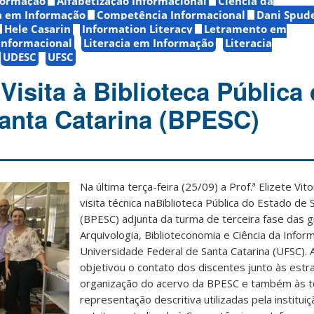
formação
Alfabetização Informacional
Ciência da
 em Informação
Competência Informacional
Dani Spude
Hele Casarin
Information Literacy
Letramento em
Informacional
Literacia em Informação
Literacia
UDESC
UFSC
isita à Biblioteca Pública
anta Catarina (BPESC)
Na última terça-feira (25/09) a Prof.ª Elizete Vito
visita técnica naBiblioteca Pública do Estado de 
(BPESC) adjunta da turma de terceira fase das
Arquivologia, Biblioteconomia e Ciência da Infor
Universidade Federal de Santa Catarina (UFSC). A 
objetivou o contato dos discentes junto às estr
organização do acervo da BPESC e também às t
representação descritiva utilizadas pela instituiçã