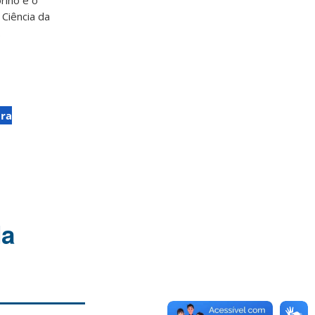
orino e o
Ciência da
.
ira
da