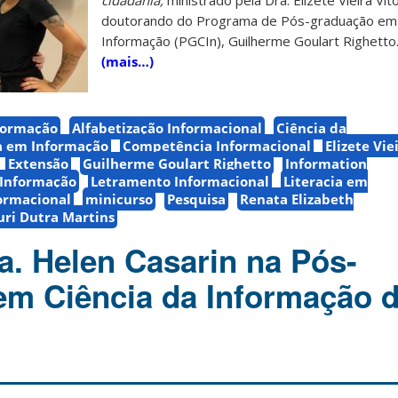
cidadania,
ministrado pela Dra. Elizete Vieira Vit
doutorando do Programa de Pós-graduação em 
Informação (PGCIn), Guilherme Goulart Righetto
(mais…)
formação
Alfabetização Informacional
Ciência da
 em Informação
Competência Informacional
Elizete Vie
Extensão
Guilherme Goulart Righetto
Information
Informação
Letramento Informacional
Literacia em
formacional
minicurso
Pesquisa
Renata Elizabeth
uri Dutra Martins
a. Helen Casarin na Pós-
m Ciência da Informação 