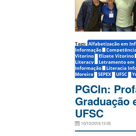
Tags:
Alfabetização em In
Informação
Competência
Vitorino
Elizete Vitorino
Literacy
Letramento em 
Informação
Literacia In
Moreira
SEPEX
UFSC
Y
PGCIn: Prof
Graduação e
UFSC
10/10/2018 15:05