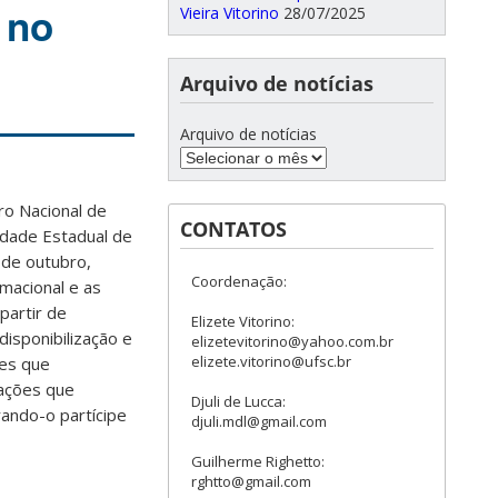
 no
Vieira Vitorino
28/07/2025
Arquivo de notícias
Arquivo de notícias
o Nacional de
CONTATOS
idade Estadual de
 de outubro,
Coordenação:
macional e as
partir de
Elizete Vitorino:
disponibilização e
elizetevitorino@yahoo.com.br
elizete.vitorino@ufsc.br
ões que
lações que
Djuli de Lucca:
rando-o partícipe
djuli.mdl@gmail.com
Guilherme Righetto:
rghtto@gmail.com