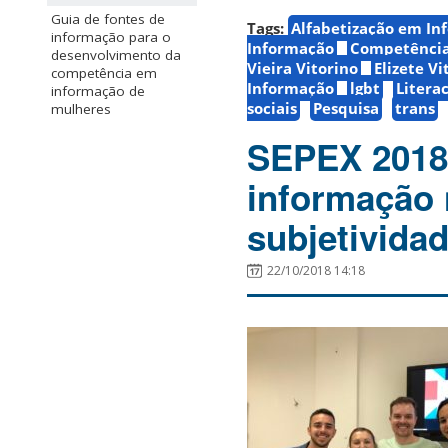
Guia de fontes de
Tags:
Alfabetização em In
informação para o
Informação
Competência
desenvolvimento da
Vieira Vitorino
Elizete Vi
competência em
Informação
lgbt
Litera
informação de
sociais
Pesquisa
trans
mulheres
SEPEX 2018
informação 
subjetivida
22/10/2018 14:18