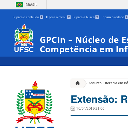
BRASIL
Ir para o conteúdo
1
Ir para o menu
2
Ir para a busca
3
Ir para o rodapé
4
GPCIn – Núcleo de E
Competência em In
Assunto: Literacia em I
Extensão: R
10/04/2019 21:06