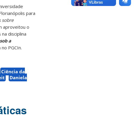
niversidade
lorianópolis para
s sobre
n aproveitou o
na disciplina
sob a
a no PGCIn.
Ciência da
it
Daniela
áticas