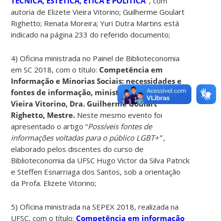
TÉCNICA, ESTÉTICA, ÉTICA E POLÍTICA”
, com
autoria de Elizete Vieira Vitorino; Guilherme Goulart
Righetto; Renata Moreira; Yuri Dutra Martins está
indicado na página 233 do referido documento;
4) Oficina ministrada no Painel de Biblioteconomia
em SC 2018, com o título:
Competência em
Informação e Minorias Sociais: necessidades e
fontes de
informação, ministrantes:
Elizete
Vieira Vitorino, Dra. Guilherme Goulart
Righetto, Mestre.
Neste mesmo evento foi
apresentado o artigo “
Possíveis fontes de
informações voltadas para o público LGBT+”
,
elaborado pelos discentes do curso de
Biblioteconomia da UFSC Hugo Victor da Silva Patrick
e Steffen Esnarriaga dos Santos, sob a orientação
da Profa. Elizete Vitorino;
5) Oficina ministrada na SEPEX 2018, realizada na
UFSC, com o título:
Competência em informação