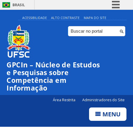
BRASIL
Simplifique!
ACESSIBILIDADE
ALTO CONTRASTE
MAPA DO SITE
Comunica BR
Participe
Acesso à informação
Legislação
GPCIn – Núcleo de Estudos
Canais
e Pesquisas sobre
Competência em
Informação
Área Restrita
Administradores do Site
MENU