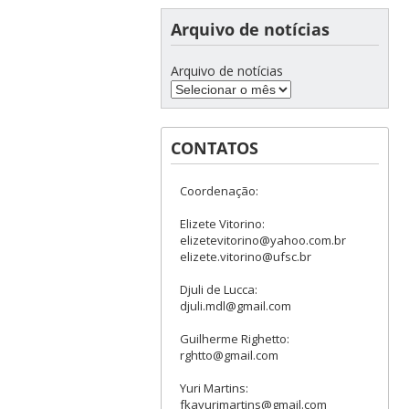
Arquivo de notícias
Arquivo de notícias
CONTATOS
Coordenação:
Elizete Vitorino:
elizetevitorino@yahoo.com.br
elizete.vitorino@ufsc.br
Djuli de Lucca:
djuli.mdl@gmail.com
Guilherme Righetto:
rghtto@gmail.com
Yuri Martins:
fkayurimartins@gmail.com