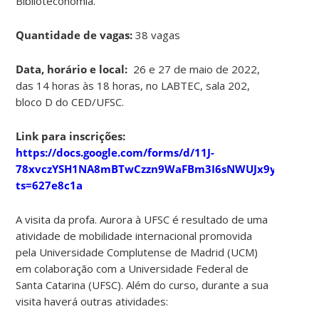
Biblioteconomia.
Quantidade de vagas:
38 vagas
Data, horário e local:
26 e 27 de maio de 2022,
das 14 horas às 18 horas, no LABTEC, sala 202,
bloco D do CED/UFSC.
Link para inscrições:
https://docs.google.com/forms/d/11J-
78xvczYSH1NA8mBTwCzzn9WaFBm3I6sNWUJx9yck/edit
ts=627e8c1a
A visita da profa. Aurora à UFSC é resultado de uma
atividade de mobilidade internacional promovida
pela Universidade Complutense de Madrid (UCM)
em colaboração com a Universidade Federal de
Santa Catarina (UFSC). Além do curso, durante a sua
visita haverá outras atividades: