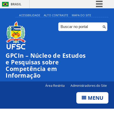
BRASIL
Simplifique!
ACESSIBILIDADE
ALTO CONTRASTE
MAPA DO SITE
Comunica BR
Participe
Acesso à informação
Legislação
GPCIn – Núcleo de Estudos
Canais
e Pesquisas sobre
Competência em
Informação
Área Restrita
Administradores do Site
MENU