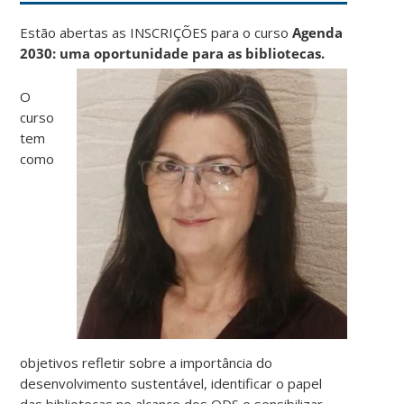
Estão abertas as INSCRIÇÕES para o curso
Agenda
2030: uma oportunidade para as bibliotecas.
O
curso
tem
como
objetivos refletir sobre a importância do
desenvolvimento sustentável, identificar o papel
das bibliotecas no alcance dos ODS e sensibilizar