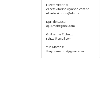
Elizete Vitorino:
elizetevitorino@yahoo.com.br
elizete.vitorino@ufsc.br
Djuli de Lucca:
djuli.mdl@gmail.com
Guilherme Righetto:
rghtto@gmail.com
Yuri Martins:
fkayurimartins@gmail.com