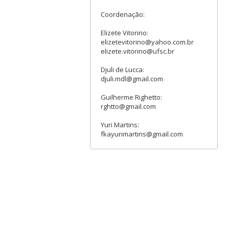
Coordenação:
Elizete Vitorino:
elizetevitorino@yahoo.com.br
elizete.vitorino@ufsc.br
Djuli de Lucca:
djuli.mdl@gmail.com
Guilherme Righetto:
rghtto@gmail.com
Yuri Martins:
fkayurimartins@gmail.com