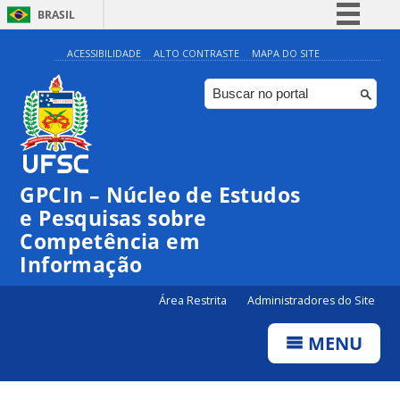
BRASIL
Simplifique!
ACESSIBILIDADE
ALTO CONTRASTE
MAPA DO SITE
Comunica BR
Participe
Acesso à informação
Legislação
GPCIn – Núcleo de Estudos
Canais
e Pesquisas sobre
Competência em
Informação
Área Restrita
Administradores do Site
MENU