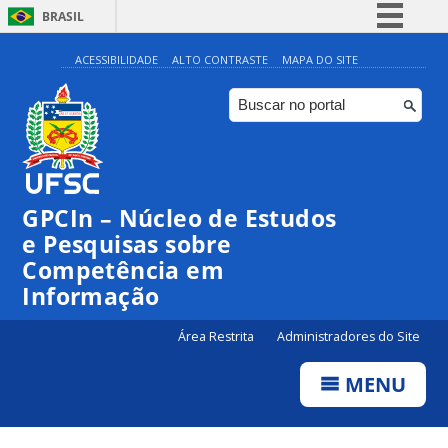
BRASIL
Simplifique!
ACESSIBILIDADE
ALTO CONTRASTE
MAPA DO SITE
Comunica BR
Participe
Acesso à informação
Legislação
GPCIn – Núcleo de Estudos
Canais
e Pesquisas sobre
Competência em
Informação
Área Restrita
Administradores do Site
MENU