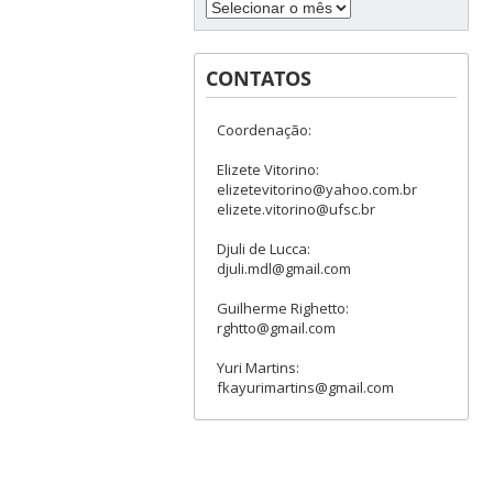
CONTATOS
Coordenação:
Elizete Vitorino:
elizetevitorino@yahoo.com.br
elizete.vitorino@ufsc.br
Djuli de Lucca:
djuli.mdl@gmail.com
Guilherme Righetto:
rghtto@gmail.com
Yuri Martins:
fkayurimartins@gmail.com