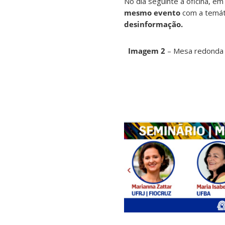
No dia seguinte à oficina, em
mesmo evento
com a temát
desinformação.
Imagem 2
– Mesa redonda 2