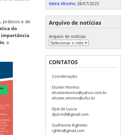
Vieira Vitorino
28/07/2025
 práticos e de
Arquivo de notícias
ática do
 importância
Arquivo de notícias
ão
, a
CONTATOS
Coordenação:
Elizete Vitorino:
elizetevitorino@yahoo.com.br
elizete.vitorino@ufsc.br
Djuli de Lucca:
djuli.mdl@gmail.com
Guilherme Righetto:
rghtto@gmail.com