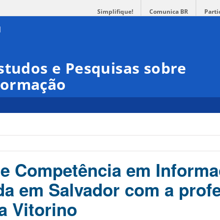
Simplifique!
Comunica BR
Parti
studos e Pesquisas sobre
formação
re Competência em Inform
ada em Salvador com a prof
ra Vitorino