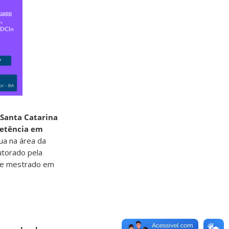
 Santa Catarina
petência em
tua na área da
utorado pela
o e mestrado em