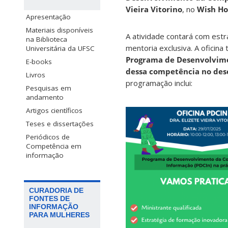
Vieira Vitorino
, no
Wish Ho
Apresentação
Materiais disponíveis
A atividade contará com est
na Biblioteca
mentoria exclusiva. A oficin
Universitária da UFSC
Programa de Desenvolvime
E-books
dessa competência no des
Livros
programação inclui:
Pesquisas em
andamento
Artigos científicos
Teses e dissertações
Periódicos de
Competência em
informação
CURADORIA DE
FONTES DE
INFORMAÇÃO
PARA MULHERES