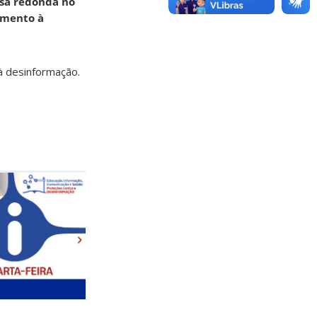
esa redonda no
amento à
à desinformação.