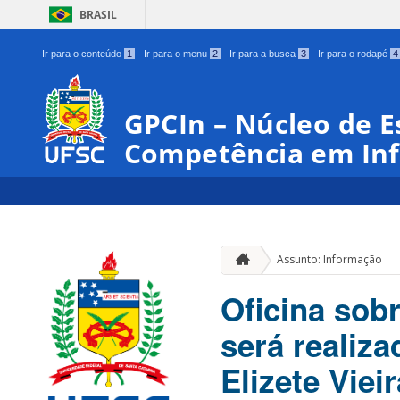
BRASIL
Ir para o conteúdo
1
Ir para o menu
2
Ir para a busca
3
Ir para o rodapé
4
GPCIn – Núcleo de E
Competência em In
Assunto: Informação
Oficina sob
será realiz
Elizete Viei