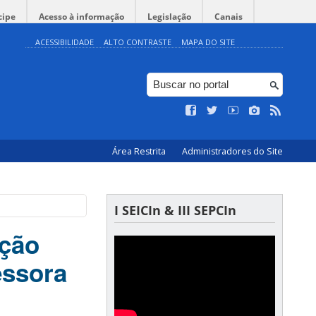
cipe
Acesso à informação
Legislação
Canais
ACESSIBILIDADE
ALTO CONTRASTE
MAPA DO SITE
Área Restrita
Administradores do Site
I SEICIn & III SEPCIn
ação
essora