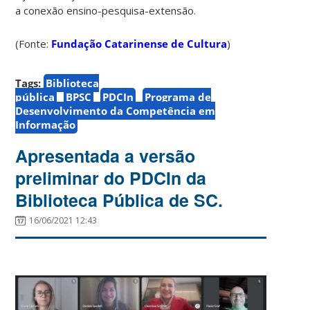
a conexão ensino-pesquisa-extensão.
(Fonte:
Fundação Catarinense de Cultura
)
Tags:
Biblioteca
pública
BPSC
PDCIn
Programa de
Desenvolvimento da Competência em
Informação
Apresentada a versão
preliminar do PDCIn da
Biblioteca Pública de SC.
16/06/2021 12:43