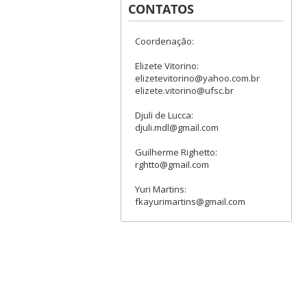
CONTATOS
Coordenação:
Elizete Vitorino:
elizetevitorino@yahoo.com.br
elizete.vitorino@ufsc.br
Djuli de Lucca:
djuli.mdl@gmail.com
Guilherme Righetto:
rghtto@gmail.com
Yuri Martins:
fkayurimartins@gmail.com