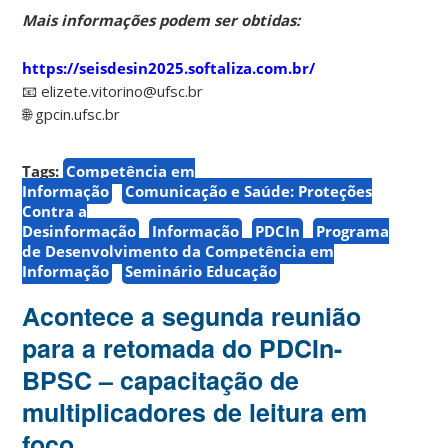
Mais informações podem ser obtidas:
https://seisdesin2025.softaliza.com.br/
📧 elizete.vitorino@ufsc.br
🌐 gpcin.ufsc.br
Tags:
Competência em
Informação
Comunicação e Saúde: Proteções
Contra a
Desinformação
Informação
PDCIn
Programa
de Desenvolvimento da Competência em
Informação
Seminário Educação
Acontece a segunda reunião
para a retomada do PDCIn-
BPSC – capacitação de
multiplicadores de leitura em
foco