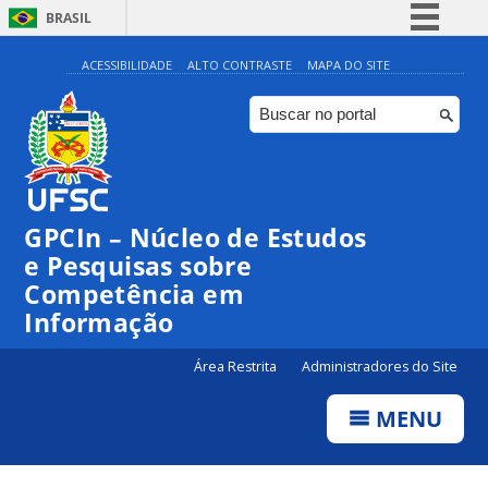
BRASIL
Simplifique!
ACESSIBILIDADE
ALTO CONTRASTE
MAPA DO SITE
Comunica BR
Participe
Acesso à informação
Legislação
GPCIn – Núcleo de Estudos
Canais
e Pesquisas sobre
Competência em
Informação
Área Restrita
Administradores do Site
MENU