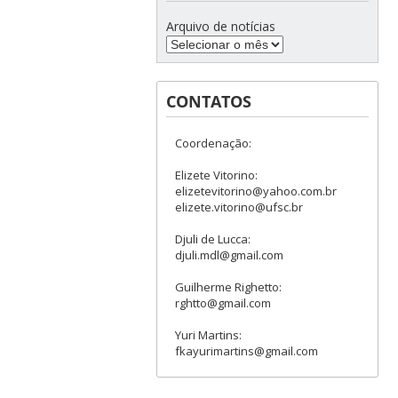
Arquivo de notícias
CONTATOS
Coordenação:
Elizete Vitorino:
elizetevitorino@yahoo.com.br
elizete.vitorino@ufsc.br
Djuli de Lucca:
djuli.mdl@gmail.com
Guilherme Righetto:
rghtto@gmail.com
Yuri Martins:
fkayurimartins@gmail.com