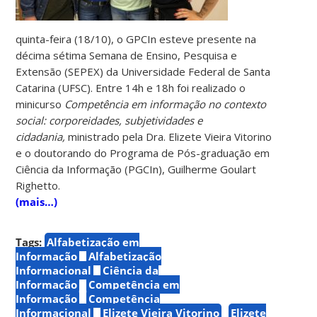
quinta-feira (18/10), o GPCIn esteve presente na
décima sétima Semana de Ensino, Pesquisa e
Extensão (SEPEX) da Universidade Federal de Santa
Catarina (UFSC). Entre 14h e 18h foi realizado o
minicurso
Competência em informação no contexto
social: corporeidades, subjetividades e
cidadania,
ministrado pela Dra. Elizete Vieira Vitorino
e o doutorando do Programa de Pós-graduação em
Ciência da Informação (PGCIn), Guilherme Goulart
Righetto.
(mais…)
Tags:
Alfabetização em
Informação
Alfabetização
Informacional
Ciência da
Informação
Competência em
Informação
Competência
Informacional
Elizete Vieira Vitorino
Elizete