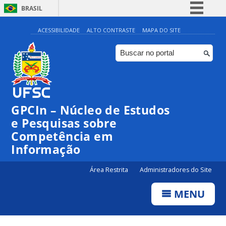
BRASIL
Simplifique!
ACESSIBILIDADE
ALTO CONTRASTE
MAPA DO SITE
Comunica BR
Participe
Acesso à informação
Legislação
GPCIn – Núcleo de Estudos
Canais
e Pesquisas sobre
Competência em
Informação
Área Restrita
Administradores do Site
MENU