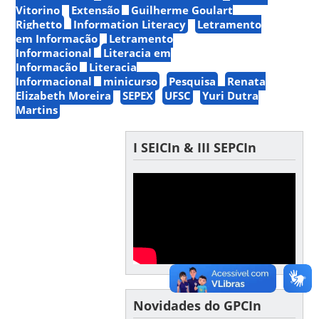
Vitorino
Extensão
Guilherme Goulart
Righetto
Information Literacy
Letramento
em Informação
Letramento
Informacional
Literacia em
Informação
Literacia
Informacional
minicurso
Pesquisa
Renata
Elizabeth Moreira
SEPEX
UFSC
Yuri Dutra
Martins
I SEICIn & III SEPCIn
Novidades do GPCIn