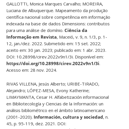
GALLOTTI, Monica Marques Carvalho; MOREIRA,
Luciana de Albuquerque. Mapeamento da produção
científica nacional sobre competência em informação
indexada na base de dados Dimensions: contributos
para uma análise de domínio.
Ciência da
Informação em Revista
, Maceió, v. 9, n. 1/3, p. 1-
12, jan./dez. 2022. Submetido em: 15 set. 2022;
aceito em: 30 jan. 2023; publicado em: 1 abr. 2023.
DOI: 10.28998/cirev.2022v9n1/3i. Disponível em:
https://doi.org/10.28998/cirev.2022v9n1/3i
.
Acesso em: 28 nov. 2024.
RIVAS VILLENA, Jesús Alberto; URIBE-TIRADO,
Alejandro; LÓPEZ-MESA, Evony Katherine;
LIMAYMANTA, Cesar H. Alfabetización informacional
en Bibliotecología y Ciencias de la Información: un
análisis bibliométrico en el ámbito latinoamericano
(2001-2020).
Información, cultura y sociedad
, n.
45, p. 95-119, dez. 2021. DOI: