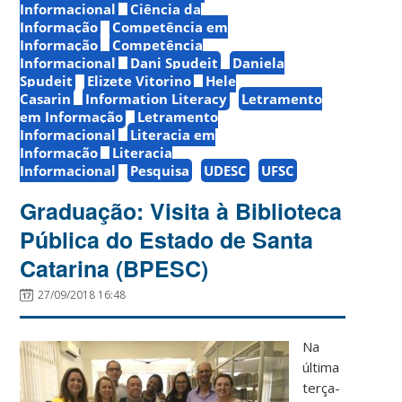
Informacional
Ciência da
Informação
Competência em
Informação
Competência
Informacional
Dani Spudeit
Daniela
Spudeit
Elizete Vitorino
Hele
Casarin
Information Literacy
Letramento
em Informação
Letramento
Informacional
Literacia em
Informação
Literacia
Informacional
Pesquisa
UDESC
UFSC
Graduação: Visita à Biblioteca
Pública do Estado de Santa
Catarina (BPESC)
27/09/2018 16:48
Na
última
terça-