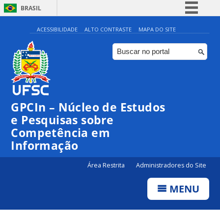
BRASIL
Simplifique!
ACESSIBILIDADE
ALTO CONTRASTE
MAPA DO SITE
Comunica BR
Participe
Acesso à informação
Legislação
GPCIn – Núcleo de Estudos
Canais
e Pesquisas sobre
Competência em
Informação
Área Restrita
Administradores do Site
MENU