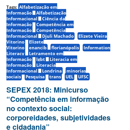
Tags:
Alfabetização em
Informação
Alfabetização
Informacional
Ciência da
Informação
Competência em
Informação
Competência
Informacional
Djuli Machado
Elizete Vieira
Vitorino
Elizete
Vitorino
enancib
florianópolis
Information
Literacy
Letramento em
Informação
lgbt
Literacia em
Informação
Literacia
Informacional
Londrina
minorias
sociais
Pesquisa
trans
UEL
UFSC
SEPEX 2018: Minicurso
“Competência em informação
no contexto social:
corporeidades, subjetividades
e cidadania”