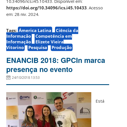
10.34096/ics.i45.10433. Disponível em:
https://doi.org/10.34096/ics.i45.10433
. Acesso
em: 28 niv. 2024.
Tags:
Ámerica Latina
Ciência da
Informação
Competência em
Informação
Elizete Vieira
Vitorino
Pesquisa
Produção
ENANCIB 2018: GPCIn marca
presença no evento
24/10/2018 13:53
Está