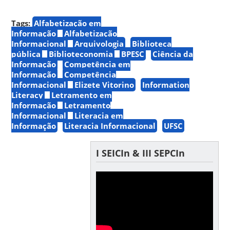
Tags:
Alfabetização em
Informação
Alfabetização
Informacional
Arquivologia
Biblioteca
pública
Biblioteconomia
BPESC
Ciência da
Informação
Competência em
Informação
Competência
Informacional
Elizete Vitorino
Information
Literacy
Letramento em
Informação
Letramento
Informacional
Literacia em
Informação
Literacia Informacional
UFSC
I SEICIn & III SEPCIn