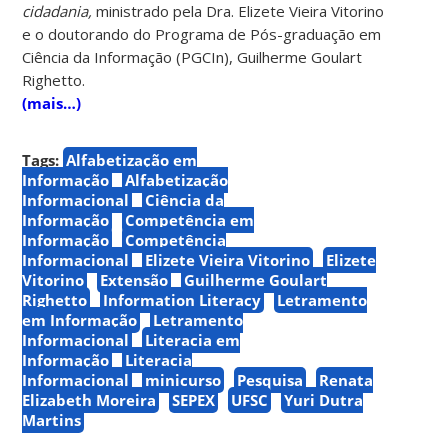
cidadania,
ministrado pela Dra. Elizete Vieira Vitorino
e o doutorando do Programa de Pós-graduação em
Ciência da Informação (PGCIn), Guilherme Goulart
Righetto.
(mais…)
Tags:
Alfabetização em
Informação
Alfabetização
Informacional
Ciência da
Informação
Competência em
Informação
Competência
Informacional
Elizete Vieira Vitorino
Elizete
Vitorino
Extensão
Guilherme Goulart
Righetto
Information Literacy
Letramento
em Informação
Letramento
Informacional
Literacia em
Informação
Literacia
Informacional
minicurso
Pesquisa
Renata
Elizabeth Moreira
SEPEX
UFSC
Yuri Dutra
Martins