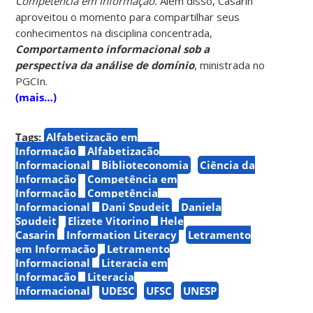
Competência em Informação.
Além disso, Casarin
aproveitou o momento para compartilhar seus
conhecimentos na disciplina concentrada,
Comportamento informacional sob a
perspectiva da análise de domínio
, ministrada no
PGCIn.
(mais…)
Tags:
Alfabetização em
Informação
Alfabetização
Informacional
Biblioteconomia
Ciência da
Informação
Competência em
Informação
Competência
Informacional
Dani Spudeit
Daniela
Spudeit
Elizete Vitorino
Hele
Casarin
Information Literacy
Letramento
em Informação
Letramento
Informacional
Literacia em
Informação
Literacia
Informacional
UDESC
UFSC
UNESP