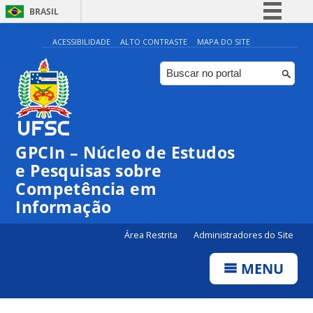
BRASIL
Simplifique!
ACESSIBILIDADE
ALTO CONTRASTE
MAPA DO SITE
Comunica BR
Participe
Acesso à informação
Legislação
GPCIn – Núcleo de Estudos
Canais
e Pesquisas sobre
Competência em
Informação
Área Restrita
Administradores do Site
MENU