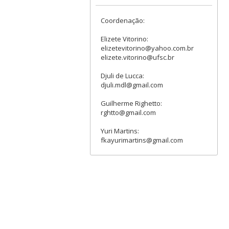
Coordenação:
Elizete Vitorino:
elizetevitorino@yahoo.com.br
elizete.vitorino@ufsc.br
Djuli de Lucca:
djuli.mdl@gmail.com
Guilherme Righetto:
rghtto@gmail.com
Yuri Martins:
fkayurimartins@gmail.com