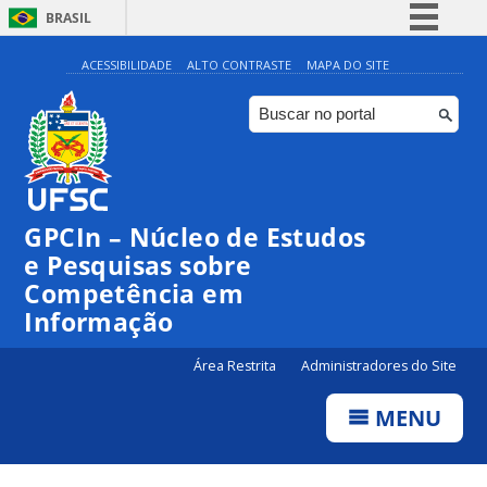
BRASIL
Simplifique!
ACESSIBILIDADE
ALTO CONTRASTE
MAPA DO SITE
Comunica BR
Participe
Acesso à informação
Legislação
GPCIn – Núcleo de Estudos
Canais
e Pesquisas sobre
Competência em
Informação
Área Restrita
Administradores do Site
MENU