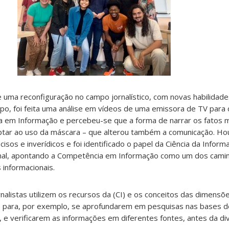
uma reconfiguração no campo jornalístico, com novas habilidades
o, foi feita uma análise em vídeos de uma emissora de TV para 
 em Informação e percebeu-se que a forma de narrar os fatos 
aptar ao uso da máscara – que alterou também a comunicação. H
os e inverídicos e foi identificado o papel da Ciência da Informa
onal, apontando a Competência em Informação como um dos cami
informacionais.
nalistas utilizem os recursos da (CI) e os conceitos das dimensõ
 para, por exemplo, se aprofundarem em pesquisas nas bases 
, e verificarem as informações em diferentes fontes, antes da di