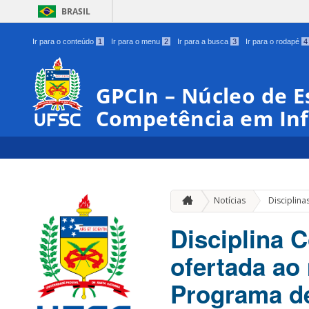
BRASIL
Ir para o conteúdo
1
Ir para o menu
2
Ir para a busca
3
Ir para o rodapé
4
GPCIn – Núcleo de E
Competência em In
Notícias
Disciplina
Disciplina 
ofertada ao
Programa d