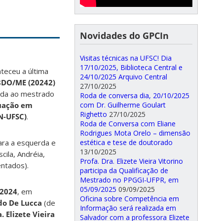
Novidades do GPCIn
Visitas técnicas na UFSC! Dia
17/10/2025, Biblioteca Central e
nteceu a última
24/10/2025 Arquivo Central
8DO/ME (20242)
27/10/2025
tada ao mestrado
Roda de conversa dia, 20/10/2025
uação em
com Dr. Guilherme Goulart
Righetto
27/10/2025
N-UFSC)
.
Roda de Conversa com Eliane
Rodrigues Mota Orelo – dimensão
para a esquerda e
estética e tese de doutorado
13/10/2025
cila, Andréia,
Profa. Dra. Elizete Vieira Vitorino
entados).
participa da Qualificação de
Mestrado no PPGGI-UFPR, em
05/09/2025
09/09/2025
/2024
, em
Oficina sobre Competência em
do De Lucca
(de
Informação será realizada em
. Elizete Vieira
Salvador com a professora Elizete