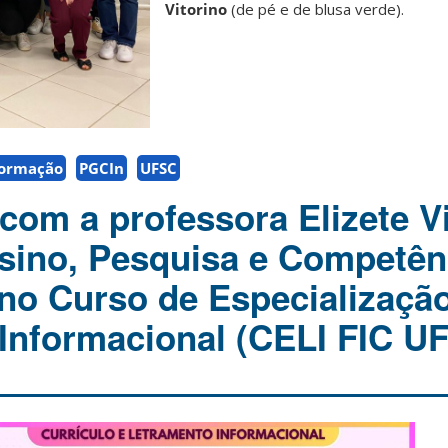
Vitorino
(de pé e de blusa verde).
formação
PGCIn
UFSC
com a professora Elizete Vi
nsino, Pesquisa e Competê
no Curso de Especializaçã
Informacional (CELI FIC U