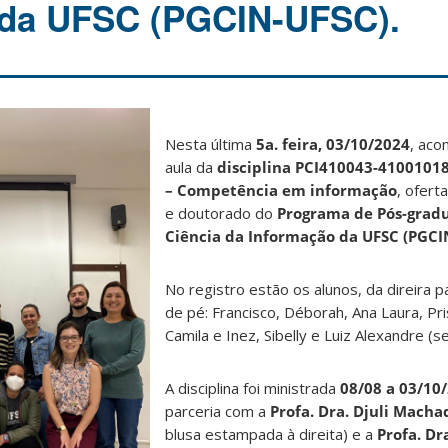
 da UFSC (PGCIN-UFSC).
Nesta última
5a. feira, 03/10/2024
, aco
aula da
disciplina PCI410043-4100101
– Competência em informação
, ofer
e doutorado do
Programa de Pós-grad
Ciência da Informação da UFSC (PGCI
No registro estão os alunos, da direira 
de pé: Francisco, Déborah, Ana Laura, Pris
Camila e Inez, Sibelly e Luiz Alexandre (s
A disciplina foi ministrada
08/08 a 03/10
parceria com a
Profa. Dra. Djuli Macha
blusa estampada à direita) e a
Profa. Dra