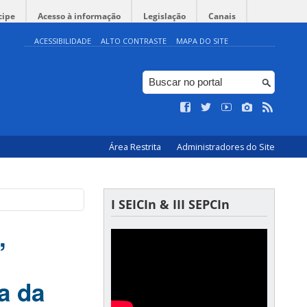
cipe
Acesso à informação
Legislação
Canais
ACESSIBILIDADE
ALTO CONTRASTE
MAPA DO SITE
Área Restrita
Administradores do Site
I SEICIn & III SEPCIn
,
a da