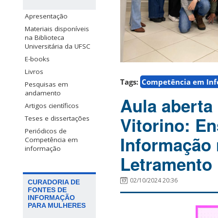
Apresentação
Materiais disponíveis
na Biblioteca
Universitária da UFSC
E-books
Livros
Tags:
Competência em In
Pesquisas em
andamento
Aula aberta 
Artigos científicos
Vitorino: E
Teses e dissertações
Periódicos de
Informação 
Competência em
informação
Letramento 
02/10/2024 20:36
CURADORIA DE
FONTES DE
INFORMAÇÃO
PARA MULHERES