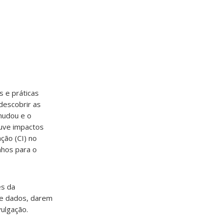
 e práticas
descobrir as
mudou e o
ouve impactos
ção (CI) no
nhos para o
es da
de dados, darem
vulgação.