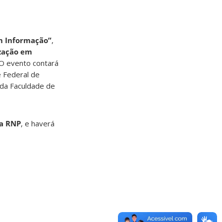
m Informação”
,
ização em
 O evento contará
e Federal de
 da Faculdade de
ma RNP
, e haverá