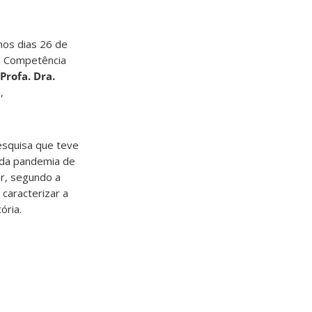
nos dias 26 de
e Competência
Profa. Dra.
,
pesquisa que teve
 da pandemia de
er, segundo a
 caracterizar a
ória.