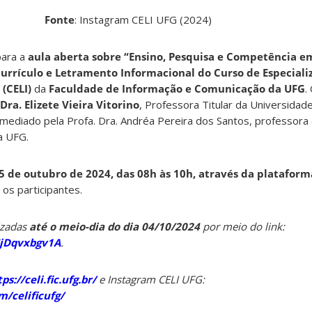
Fonte
: Instagram CELI UFG (2024)
para a
aula aberta sobre “Ensino, Pesquisa e Competência e
Currículo e Letramento Informacional do Curso de Especial
(CELI)
da
Faculdade de Informação e Comunicação da UFG
.
 Dra. Elizete Vieira Vitorino
, Professora Titular da Universidad
 mediado pela Profa. Dra. Andréa Pereira dos Santos, professora
a UFG.
5 de outubro de 2024, das 08h às 10h, através da platafor
os participantes.
izadas
até o meio-dia do dia 04/10/2024
por meio do link:
UjDqvxbgv1A
.
ps://celi.fic.ufg.br/
e Instagram CELI UFG:
/celificufg/