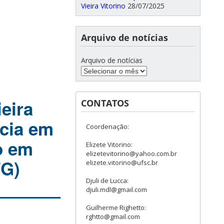
Vieira Vitorino
28/07/2025
Arquivo de notícias
Arquivo de notícias
eira
CONTATOS
ncia em
Coordenação:
o em
Elizete Vitorino:
elizetevitorino@yahoo.com.br
FG)
elizete.vitorino@ufsc.br
Djuli de Lucca:
djuli.mdl@gmail.com
Guilherme Righetto:
rghtto@gmail.com