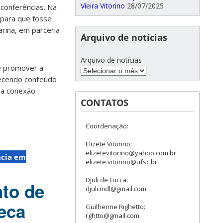
Vieira Vitorino
28/07/2025
conferências. Na
para que fosse
rina, em parceria
Arquivo de notícias
Arquivo de notícias
e promover a
recendo conteúdo
r a conexão
CONTATOS
Coordenação:
Elizete Vitorino:
elizetevitorino@yahoo.com.br
ncia em
elizete.vitorino@ufsc.br
Djuli de Lucca:
to de
djuli.mdl@gmail.com
eca
Guilherme Righetto:
rghtto@gmail.com