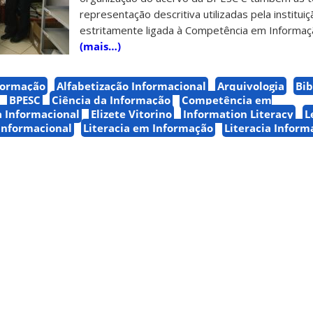
representação descritiva utilizadas pela instituiçã
estritamente ligada à Competência em Informaç
(mais…)
formação
Alfabetização Informacional
Arquivologia
Bib
BPESC
Ciência da Informação
Competência em
 Informacional
Elizete Vitorino
Information Literacy
L
Informacional
Literacia em Informação
Literacia Inform