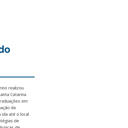
 do
rino realizou
Santa Catarina
 graduações em
mação da
ida até o local
atégias de
écnicas de