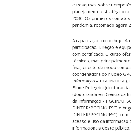
e Pesquisas sobre Competênc
planejamento estratégico no
2030. Os primeiros contatos 
pandemia, retomado agora 2
A capacitação iniciou hoje, 
participação. Direção e equi
com certificado. O curso of
técnicos, mas principalment
final, escrito de modo compar
coordenadora do Núcleo GPCI
Informação – PGCIN/UFSC), G
Eliane Pellegrini (doutorand
(doutoranda em Ciência da I
da Informação – PGCIN/UFSC),
DINTER/PGCIN/UFSC) e Angél
DINTER/PGCIN/UFSC), com um t
acesso e uso da informação p
informacionais deste público