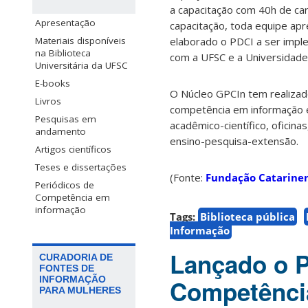
a capacitação com 40h de ca
Apresentação
capacitação, toda equipe a
Materiais disponíveis
elaborado o PDCI a ser imple
na Biblioteca
com a UFSC e a Universidade
Universitária da UFSC
E-books
O Núcleo GPCIn tem realizad
Livros
competência em informação e
Pesquisas em
acadêmico-científico, oficina
andamento
ensino-pesquisa-extensão.
Artigos científicos
Teses e dissertações
(Fonte:
Fundação Catarinen
Periódicos de
Competência em
informação
Tags:
Biblioteca pública
Informação
Lançado o 
CURADORIA DE
FONTES DE
INFORMAÇÃO
Competência
PARA MULHERES