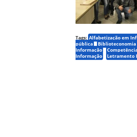
Tags:
Alfabetização em In
pública
Biblioteconomia
Informação
Competência
Informação
Letramento 