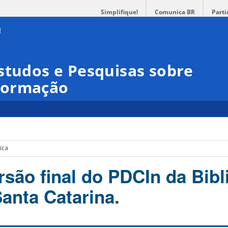
Simplifique!
Comunica BR
Parti
studos e Pesquisas sobre
formação
ica
rsão final do PDCIn da Bibl
Santa Catarina.