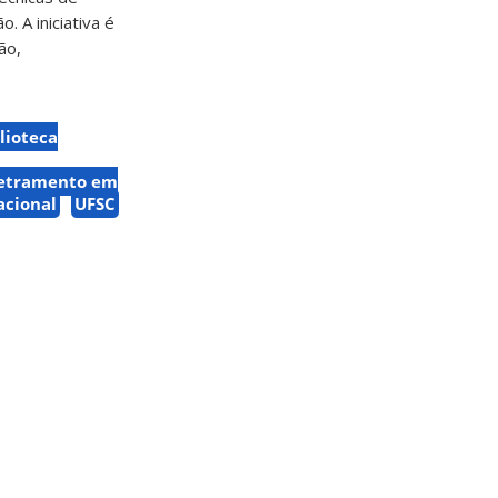
o. A iniciativa é
ão,
lioteca
etramento em
acional
UFSC