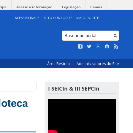
cipe
Acesso à informação
Legislação
Canais
ACESSIBILIDADE
ALTO CONTRASTE
MAPA DO SITE
Área Restrita
Administradores do Site
I SEICIn & III SEPCIn
ioteca