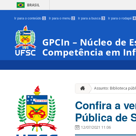
BRASIL
Ir para o conteúdo
1
Ir para o menu
2
Ir para a busca
3
Ir para o rodapé
4
GPCIn – Núcleo de E
Competência em In
Assunto: Biblioteca públ
Confira a ve
Pública de 
12/07/2021 11:06