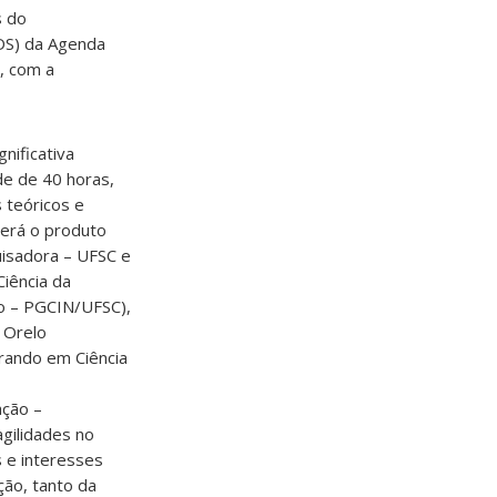
s do
DS) da Agenda
, com a
nificativa
de de 40 horas,
 teóricos e
será o produto
quisadora – UFSC e
iência da
o – PGCIN/UFSC),
 Orelo
rando em Ciência
ação –
agilidades no
s e interesses
ção, tanto da