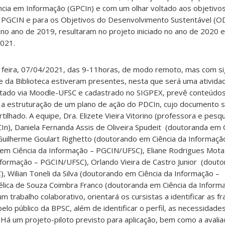
ia em Informação (GPCIn) e com um olhar voltado aos objetivo
 PGCIN e para os Objetivos do Desenvolvimento Sustentável (O
no ano de 2019, resultaram no projeto iniciado no ano de 2020 e
021.
4a. feira, 07/04/2021, das 9-11horas, de modo remoto, mas com sig
pe da Biblioteca estiveram presentes, nesta que será uma ativida
ertado via Moodle-UFSC e cadastrado no SIGPEX, prevê conteúdos
e a estruturação de um plano de ação do PDCIn, cujo documento 
tilhado. A equipe, Dra. Elizete Vieira Vitorino (professora e pes
n), Daniela Fernanda Assis de Oliveira Spudeit (doutoranda em C
uilherme Goulart Righetto (doutorando em Ciência da Informaçã
a em Ciência da Informação – PGCIN/UFSC), Eliane Rodrigues Mota
nformação – PGCIN/UFSC), Orlando Vieira de Castro Junior (douto
 Wilian Toneli da Silva (doutorando em Ciência da Informação –
ica de Souza Coimbra Franco (doutoranda em Ciência da Inform
rabalho colaborativo, orientará os cursistas a identificar as fr
elo público da BPSC, além de identificar o perfil, as necessidade
. Há um projeto-piloto previsto para aplicação, bem como a avalia