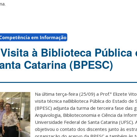
ma.
Competência em Informação
isita à Biblioteca Pública
anta Catarina (BPESC)
Na última terça-feira (25/09) a Prof.ª Elizete Vito
visita técnica naBiblioteca Pública do Estado de 
(BPESC) adjunta da turma de terceira fase das
Arquivologia, Biblioteconomia e Ciência da Infor
Universidade Federal de Santa Catarina (UFSC). A 
objetivou o contato dos discentes junto às estr
organização do acervo da BPESC e também às t