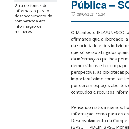
Pública – S
Guia de fontes de
informação para o
09/04/2021 15:34
desenvolvimento da
competência em
informação de
mulheres
O Manifesto IFLA/UNESCO sobr
afirmando que a liberdade, 
da sociedade e dos indivídu
que só serão atingidos quan
da informação que lhes permi
democráticos e ter um papel
perspectiva, as bibliotecas 
importantíssimo como suste
por serem espaços abertos e
conteúdos e recursos informa
Pensando nisto, iniciamos, h
Informação, como para os es
Desenvolvimento da Competên
(BPSC) – PDCIn-BPSC. Pioneir