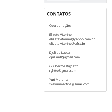
CONTATOS
Coordenação:
Elizete Vitorino:
elizetevitorino@yahoo.com.br
elizete.vitorino@ufsc.br
Djuli de Lucca:
djuli.mdl@gmail.com
Guilherme Righetto:
rghtto@gmail.com
Yuri Martins:
fkayurimartins@gmail.com