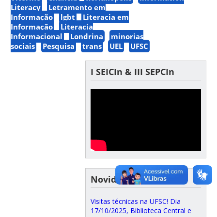
Literacy
Letramento em
Informação
lgbt
Literacia em
Informação
Literacia
Informacional
Londrina
minorias
sociais
Pesquisa
trans
UEL
UFSC
I SEICIn & III SEPCIn
Novidades do GPCIn
Visitas técnicas na UFSC! Dia
17/10/2025, Biblioteca Central e