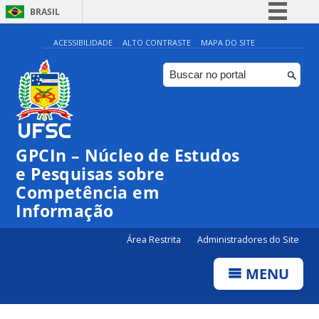
BRASIL
Simplifique!
ACESSIBILIDADE
ALTO CONTRASTE
MAPA DO SITE
Comunica BR
Participe
Acesso à informação
Legislação
GPCIn – Núcleo de Estudos
Canais
e Pesquisas sobre
Competência em
Informação
Área Restrita
Administradores do Site
MENU