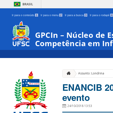
BRASIL
Ir para o conteúdo
1
Ir para o menu
2
Ir para a busca
3
Ir para o rodapé
4
GPCIn – Núcleo de E
Competência em In
Assunto: Londrina
ENANCIB 20
evento
24/10/2018 13:53