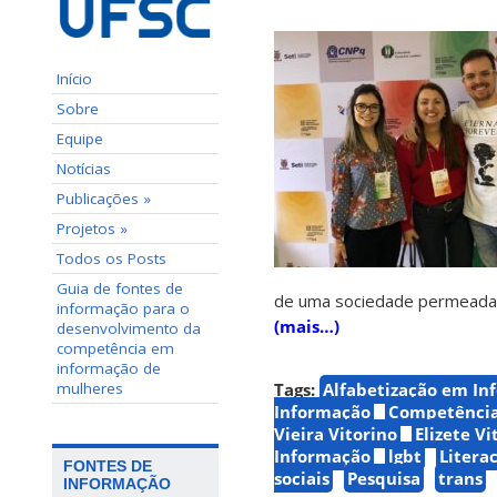
Início
Sobre
Equipe
Notícias
Publicações »
Projetos »
Todos os Posts
Guia de fontes de
de uma sociedade permeada 
informação para o
(mais…)
desenvolvimento da
competência em
informação de
mulheres
Tags:
Alfabetização em In
Informação
Competência
Vieira Vitorino
Elizete Vi
Informação
lgbt
Litera
FONTES DE
sociais
Pesquisa
trans
INFORMAÇÃO