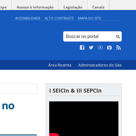
cipe
Acesso à informação
Legislação
Canais
ACESSIBILIDADE
ALTO CONTRASTE
MAPA DO SITE
Área Restrita
Administradores do Site
I SEICIn & III SEPCIn
 no