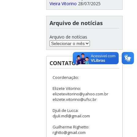
Vieira Vitorino
28/07/2025
Arquivo de notícias
Arquivo de notícias
CONTATOS
Coordenação:
Elizete Vitorino:
elizetevitorino@yahoo.com.br
elizete.vitorino@ufsc.br
Djuli de Lucca:
djuli.mdl@gmail.com
Guilherme Righetto:
rghtto@gmail.com