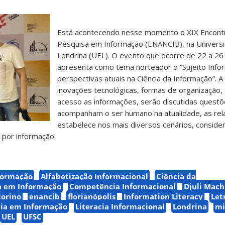
Está acontecendo nesse momento o XIX Encontr
Pesquisa em Informação (ENANCIB), na Univers
Londrina (UEL). O evento que ocorre de 22 a 26
apresenta como tema norteador o “Sujeito Infor
perspectivas atuais na Ciência da Informação”. A 
inovações tecnológicas, formas de organização, 
acesso as informações, serão discutidas quest
acompanham o ser humano na atualidade, as re
estabelece nos mais diversos cenários, conside
por informação.
formação
Alfabetização Informacional
Ciência da
 em Informação
Competência Informacional
Djuli Mac
torino
enancib
florianópolis
Information Literacy
Let
cia em Informação
Literacia Informacional
Londrina
mi
UEL
UFSC