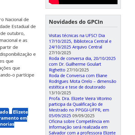
o Nacional de
Novidades do GPCIn
idade Estadual de
 de outubro,
Visitas técnicas na UFSC! Dia
macional e as
17/10/2025, Biblioteca Central e
partir de
24/10/2025 Arquivo Central
27/10/2025
disponibilização e
Roda de conversa dia, 20/10/2025
ões que
com Dr. Guilherme Goulart
lações que
Righetto
27/10/2025
rando-o partícipe
Roda de Conversa com Eliane
Rodrigues Mota Orelo – dimensão
estética e tese de doutorado
13/10/2025
Profa. Dra. Elizete Vieira Vitorino
participa da Qualificação de
Mestrado no PPGGI-UFPR, em
hado
Elizete
05/09/2025
09/09/2025
ramento em
Oficina sobre Competência em
norias
Informação será realizada em
Salvador com a professora Elizete