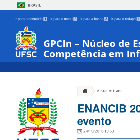
BRASIL
Ir para o conteúdo
1
Ir para o menu
2
Ir para a busca
3
Ir para o rodapé
4
GPCIn – Núcleo de E
Competência em In
Assunto: trans
ENANCIB 20
evento
24/10/2018 13:53