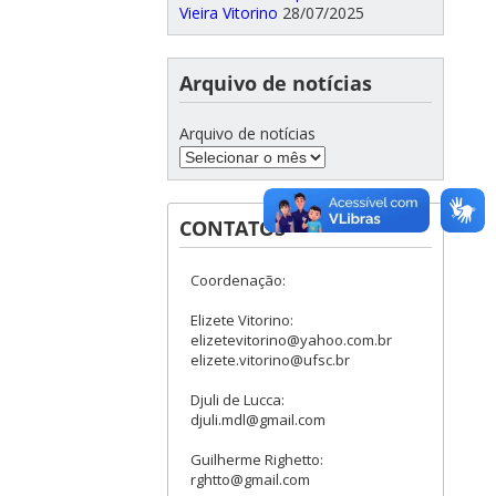
Vieira Vitorino
28/07/2025
Arquivo de notícias
Arquivo de notícias
CONTATOS
Coordenação:
Elizete Vitorino:
elizetevitorino@yahoo.com.br
elizete.vitorino@ufsc.br
Djuli de Lucca:
djuli.mdl@gmail.com
Guilherme Righetto:
rghtto@gmail.com