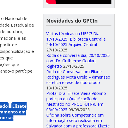
o Nacional de
Novidades do GPCIn
idade Estadual de
 de outubro,
Visitas técnicas na UFSC! Dia
macional e as
17/10/2025, Biblioteca Central e
partir de
24/10/2025 Arquivo Central
27/10/2025
disponibilização e
Roda de conversa dia, 20/10/2025
ões que
com Dr. Guilherme Goulart
lações que
Righetto
27/10/2025
rando-o partícipe
Roda de Conversa com Eliane
Rodrigues Mota Orelo – dimensão
estética e tese de doutorado
13/10/2025
Profa. Dra. Elizete Vieira Vitorino
participa da Qualificação de
Mestrado no PPGGI-UFPR, em
hado
Elizete
05/09/2025
09/09/2025
ramento em
Oficina sobre Competência em
norias
Informação será realizada em
Salvador com a professora Elizete