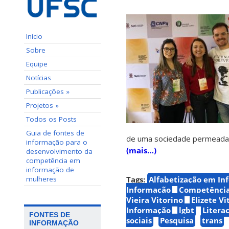
Início
Sobre
Equipe
Notícias
Publicações »
Projetos »
Todos os Posts
Guia de fontes de
de uma sociedade permeada 
informação para o
(mais…)
desenvolvimento da
competência em
informação de
mulheres
Tags:
Alfabetização em In
Informação
Competência
Vieira Vitorino
Elizete Vi
Informação
lgbt
Litera
FONTES DE
sociais
Pesquisa
trans
INFORMAÇÃO