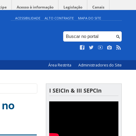
cipe
Acesso à informação
Legislação
Canais
ACESSIBILIDADE
ALTO CONTRASTE
MAPA DO SITE
Área Restrita
Administradores do Site
I SEICIn & III SEPCIn
 no