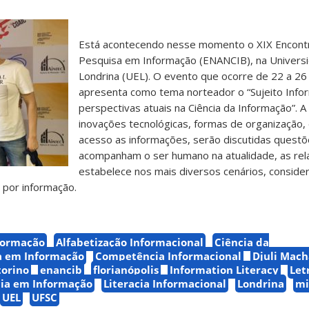
Está acontecendo nesse momento o XIX Encontr
Pesquisa em Informação (ENANCIB), na Univers
Londrina (UEL). O evento que ocorre de 22 a 26
apresenta como tema norteador o “Sujeito Infor
perspectivas atuais na Ciência da Informação”. A 
inovações tecnológicas, formas de organização, 
acesso as informações, serão discutidas quest
acompanham o ser humano na atualidade, as re
estabelece nos mais diversos cenários, conside
por informação.
formação
Alfabetização Informacional
Ciência da
 em Informação
Competência Informacional
Djuli Mac
torino
enancib
florianópolis
Information Literacy
Let
cia em Informação
Literacia Informacional
Londrina
mi
UEL
UFSC