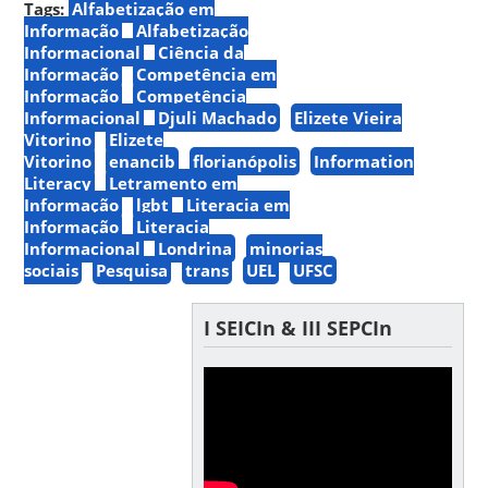
Tags:
Alfabetização em
Informação
Alfabetização
Informacional
Ciência da
Informação
Competência em
Informação
Competência
Informacional
Djuli Machado
Elizete Vieira
Vitorino
Elizete
Vitorino
enancib
florianópolis
Information
Literacy
Letramento em
Informação
lgbt
Literacia em
Informação
Literacia
Informacional
Londrina
minorias
sociais
Pesquisa
trans
UEL
UFSC
I SEICIn & III SEPCIn