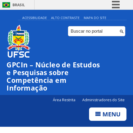
BRASIL
Simplifique!
ACESSIBILIDADE
ALTO CONTRASTE
MAPA DO SITE
Comunica BR
Participe
Acesso à informação
Legislação
GPCIn – Núcleo de Estudos
Canais
e Pesquisas sobre
Competência em
Informação
Área Restrita
Administradores do Site
MENU