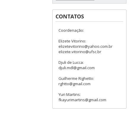
CONTATOS
Coordenação:
Elizete Vitorino:
elizetevitorino@yahoo.com.br
elizete.vitorino@ufsc.br
Djuli de Lucca:
djuli.mdl@gmail.com
Guilherme Righetto:
rghtto@gmail.com
Yuri Martins:
fkayurimartins@gmail.com