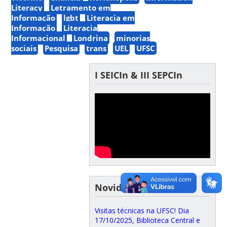
Literacy
Letramento em
Informação
lgbt
Literacia em
Informação
Literacia
Informacional
Londrina
minorias
sociais
Pesquisa
trans
UEL
UFSC
I SEICIn & III SEPCIn
Novidades do GPCIn
Visitas técnicas na UFSC! Dia
17/10/2025, Biblioteca Central e