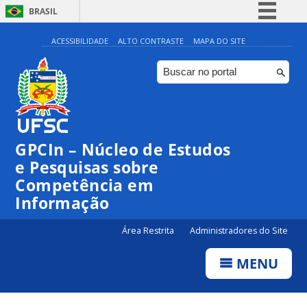
BRASIL
Simplifique!
ACESSIBILIDADE
ALTO CONTRASTE
MAPA DO SITE
Comunica BR
Participe
Acesso à informação
Legislação
GPCIn – Núcleo de Estudos
Canais
e Pesquisas sobre
Competência em
Informação
Área Restrita
Administradores do Site
MENU